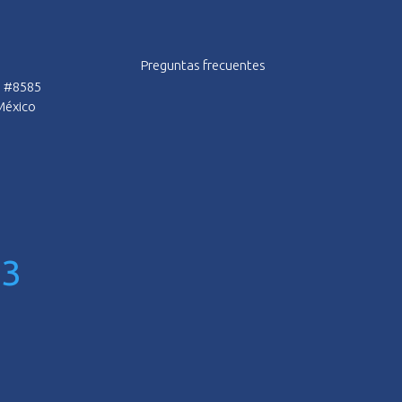
Preguntas frecuentes
n #8585
 México
73